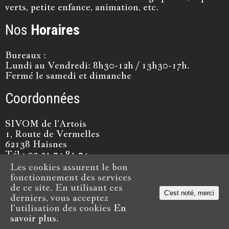
verts, petite enfance, animation, etc.
Nos
Horaires
Bureaux :
Lundi au Vendredi: 8h30-12h / 13h30-17h.
Fermé le samedi et dimanche
Coordonnées
SIVOM de l'Artois
1, Route de Vermelles
62138 Haisnes
Tél : 03 21 74 81 74
Les cookies assurent le bon
fonctionnement des services
de ce site. En utilisant ces
C'est noté, merci
© 2017 SIVOM de l'Artois
Mentions légales
Tous
derniers, vous acceptez
droits réservés
l'utilisation des cookies
En
Conception & Réalisation
NINE-WEB
savoir plus.